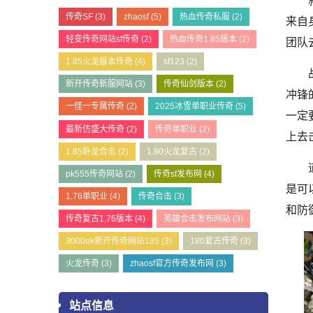
就传
传奇SF
(3)
zhaosf
(5)
热血传奇私服
(2)
来自
轻变传奇网站sf传奇
(2)
热血传奇1.85版本
(2)
团队
1.85火龙版本传奇
(4)
sf123
(2)
战士
新开传奇新服网站
(3)
传奇仙剑版本
(2)
冲锋
一怪一专属传奇
(2)
2025冰雪单职业传奇
(5)
一定
最新仿盛大传奇
(2)
传奇单职业
(2)
上去
1.85卧龙合击
(2)
1.80火龙复古
(2)
道士
pk555传奇网站
(2)
传奇sf发布网
(4)
是可
1.76单职业
(4)
传奇合击
(3)
和防
传奇复古1.76版本
(4)
英雄合击发布网站
(3)
3000ok新开传奇网站185
(3)
180复古传奇
(3)
火龙传奇
(3)
zhaosf官方传奇发布网
(3)
站点信息