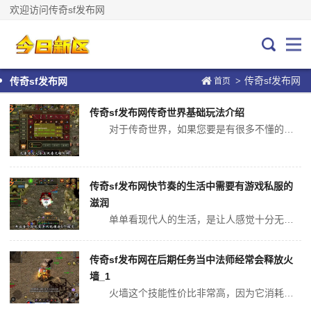
欢迎访问传奇sf发布网
传奇sf发布网
>
传奇sf发布网
首页
传奇sf发布网传奇世界基础玩法介绍
对于传奇世界，如果您要是有很多不懂的地方，就不要盲目的追求，而是应该了解一些游戏规则，是的传奇sf发布网，游戏规则对我们来说同样挺重要的传奇sf发布网。每个环节不能够错过的，这里让我们来看看其中传奇世界的基础玩法。 玩法：首先要认真的将基础训练完成，这个环节看似挺单一，也...
传奇sf发布网快节奏的生活中需要有游戏私服的
滋润
单单看现代人的生活，是让人感觉十分无奈的。其实通过游戏私服传奇sf发布网，可以让交易系统带来不同的优势，这可以改变的就是我们的选择。对于我们来说，最大的改变就是娱乐选择。所以我们应该找到更适合我们的娱乐方式，让我们在任何时候都可以得到满足。传世世界私服是玩家的选择，在这个时代是游戏私服的形式。...
传奇sf发布网在后期任务当中法师经常会释放火
墙_1
火墙这个技能性价比非常高，因为它消耗的魔法值比较低对怪物产生的伤害比较大，所以很多玩家经常会使用在后期的地图当中，刚开始的时候我们进入的地图就可以开始使用火墙。因为在传奇当中火墙这个技能太，等级越高的话存在的时间就会更长，而且它的攻击范围更广，能够使我们处于更加主动的状态。这样玩家们在使用不同...