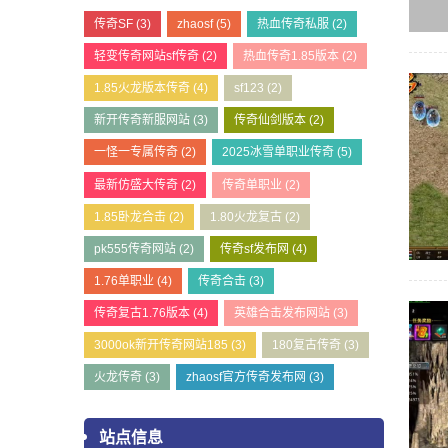
传奇SF
(3)
zhaosf
(5)
热血传奇私服
(2)
轻变传奇网站sf传奇
(2)
热血传奇1.85版本
(2)
1.85火龙版本传奇
(4)
sf123
(2)
新开传奇新服网站
(3)
传奇仙剑版本
(2)
一怪一专属传奇
(2)
2025冰雪单职业传奇
(5)
最新仿盛大传奇
(2)
传奇单职业
(2)
1.85卧龙合击
(2)
1.80火龙复古
(2)
pk555传奇网站
(2)
传奇sf发布网
(4)
1.76单职业
(4)
传奇合击
(3)
传奇复古1.76版本
(4)
英雄合击发布网站
(3)
3000ok新开传奇网站185
(3)
180复古传奇
(3)
火龙传奇
(3)
zhaosf官方传奇发布网
(3)
站点信息