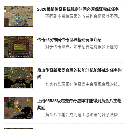
2026最新传奇系统规定时间必须保证完成任务
不同副本带给玩家的收益也会是极其不同的，这就是更多数量玩家喜欢参与副本任务的主要原因，玩家参与副本游戏时，会拥有一定的难度，想要顺利通过闯天关副本活动时，会感觉到拥有一定的困难。主要因为玩家对于活动中任务根本就不了解，所以才会表现的极其紧张，只要玩家按照游戏中的系统规定，逐步进行时，其实会是非...
传奇sf发布网传奇世界基础玩法介绍
对于传奇世界，如果您要是有很多不懂的地方，就不要盲目的追求，而是应该了解一些游戏规则，是的传奇sf发布网，游戏规则对我们来说同样挺重要的传奇sf发布网。每个环节不能够错过的，这里让我们来看看其中传奇世界的基础玩法。 玩法：首先要认真的将基础训练完成，这个环节看似挺单一，也...
热血传奇新服网合理的技能时机能够减少任务时
间
其实有些玩家在传奇当中会发现合理的技能，释放时机能够不断地体现出我们自身的价值，在怪物血量比较低的情况之下去使用，能够不断的增加自己额外的攻击能力或者是防御能力。如果在后期发现一个怪物它的攻击能力比较强的话，为了缩短完成任务的时间，我们必须要懂得一些控制技能的释放，这样刷图将会变得更加容易。灭...
上线65535级超变传奇怎样才能得到黄金八宝靴
奖励
黄金八宝靴会成为道士必须穿的靴子装备，对初期阶段的道士玩家会拥有十足的帮助效果。道士想要获得黄金八宝靴时，它所拥有的属性值也会是非常强劲的。也会被纳入拥有较高极品属性装备行列。道士如果能够及时使用时，就可以在传奇中达到90点的生命值加成，还会获得魔法防御数量快速上涨。这种装备的获得，对传奇中的...