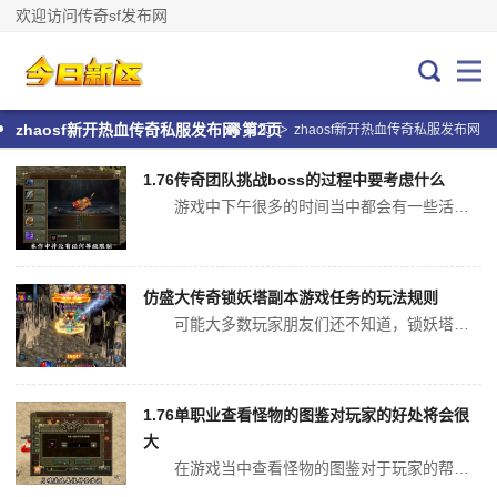
欢迎访问传奇sf发布网
>
zhaosf新开热血传奇私服发布网 第2页
首页
zhaosf新开热血传奇私服发布网
1.76传奇团队挑战boss的过程中要考虑什么
游戏中下午很多的时间当中都会有一些活动需要团队来进行配合，那么许多传奇的玩家如果是组队去挑战世界级的boss，往往关注的方面有哪些呢？因为这些boss本来他的血量体及攻击能力，以及防御能力都是比较强的1.76传奇。要想击杀他们往往花费的时间就会比较多，为了提高任务效率我们需要关注的一点就是，是...
仿盛大传奇锁妖塔副本游戏任务的玩法规则
可能大多数玩家朋友们还不知道，锁妖塔这个副本游戏到底怎么玩呢？很多朋友们对锁妖塔这个副本游戏，并不陌生仿盛大传奇，却并不知道锁妖塔这个副本游戏的游戏规则，所以，今天小编就为玩家朋友们讲解一下，锁妖塔这个副本游戏的游戏规则吧。一定会帮助玩家朋友们，顺利通过这个副本游戏任务的仿盛大传奇。...
1.76单职业查看怪物的图鉴对玩家的好处将会很
大
在游戏当中查看怪物的图鉴对于玩家的帮助将会很大，当我们进入一个地图当中首先了解怪物的属性有哪些，这样才能够帮助我们更好的去体验这个游戏。当等级提升之后完成任务的难度就会有所增强，每个玩家都需要去尝试不同的方法以及选择装备的技巧。那么通过查看怪物的图鉴对于玩家的帮助是非常大的，在这个图鉴当中会介...