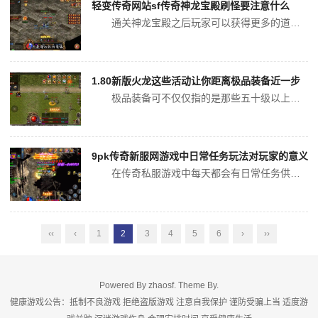
轻变传奇网站sf传奇神龙宝殿刷怪要注意什么
通关神龙宝殿之后玩家可以获得更多的道具奖励，这样对装备的获取有很大的帮助。因为大部分的玩家都可以发现在传奇当中，如果通关阵容比较好的话，我们在极短的过程当中利用每一个不同职业的属性，能够快速的提高我们自身的战斗能力。在后期刷怪时能力发挥才会更强，同时我们还需要考虑，在有些地图当中团战输出也是非...
1.80新版火龙这些活动让你距离极品装备近一步
极品装备可不仅仅指的是那些五十级以上的装备，更多的时候表明是能够分解出金刚石或者是赤月级别的装备，有了它们之后，玩家们会感觉自己的战斗力可以大幅提升了1.80新版火龙，即便不是本职业能够使用的，也可以给自己赚到不少的元宝呢。但是想要得到这类的极品可不是轻而易举的，毕竟产出非常有限，所以需要玩家...
9pk传奇新服网游戏中日常任务玩法对玩家的意义
在传奇私服游戏中每天都会有日常任务供玩家来玩耍，不同的任务在玩法上也会有很大的差异，能够在日常任务中游刃有余的完成9pk传奇新服网，对玩家来说也是很关键的事情，每一个玩家在日常任务中根据系统的题时都会去做一些重要的任务，在任务完成之后也会有丰富的经验和金币的获得，对玩家的意义也是很大的，对于日...
‹‹
‹
1
2
3
4
5
6
›
››
Powered By
zhaosf
. Theme By.
健康游戏公告：抵制不良游戏 拒绝盗版游戏 注意自我保护 谨防受骗上当 适度游