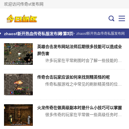
欢迎访问传奇sf发布网
>
zhaosf新开热血传奇私服发布网 第3页
首页
zhaosf新开热血传奇私服发布网
英雄合击发布网站法师后期很多技能可以造成全
屏伤害
许多玩家在平常刷图时会了解一些技能的使用方法，因为这样可以让我们伤害的提升变得更大。比如在传奇的前期，我们法师通常会使用大火球之术，火墙等等效果比较好。如果这些技能留到后期去使用的话，作用将会完全的去改变。所以每一个不同的时间段，我们要及时的去更换自己的技能连招，才能够发挥出更好的效果，这样对...
传奇合击玩家应该如何来找到精英怪的呢
传奇私服游戏之中常见的刷新精英怪的位置主要是有4个的，分别就是霸者大厅和尸魔洞以及骨魔洞和牛魔洞的，霸者大厅是在封魔殿的地图之中的，而骨魔洞和牛魔洞以及尸魔洞都是在苍月岛野外的地图之中的，但是这些地图都是很隐秘的，如果不熟悉的话，很难找得到入口位置的。 玩家可以直接去点击...
火龙传奇在做高级副本时是什么小技巧可以掌握
很多传奇的玩家在平常做一些高级任务时，可以选择去找一些小的技巧，此时对开吗造成的伤害是有很大帮助的。例如当玩家到达一个非常不容易的任务，会了解有些通关的难度是玩家无法想象的，使得玩家技能释放不是很好，很难在做任务时失去生命。这样在任务中玩家刚开始要掌握的就是输出位置方法，特别后面怪物此时的体型...