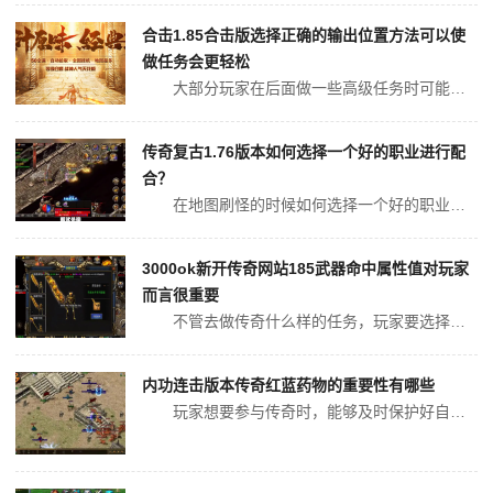
合击1.85合击版选择正确的输出位置方法可以使
做任务会更轻松
大部分玩家在后面做一些高级任务时可能会了解，如果需要使用输出位置方法的话，可以让玩家伤害爆发更加明确，此时边走边释放技能作用的提升会变得很高。由于后面怪本身就比较多，如果使用了技能不准确的话，使得玩家受到的伤害比较大，因此要快速提升灵活性。在传奇当中大多数地图玩家们需要相互配合，如果配合的方法...
传奇复古1.76版本如何选择一个好的职业进行配
合？
在地图刷怪的时候如何选择一个好的职业，与我们搭配是很关键的。战士玩家如果选择选择相同职业与他刷怪的话，其实技能的伤害值并不高。在传奇当中战士玩家可以选的道士，道士在后期它的功能性技能比较多，神圣战甲术以及治愈术，或者是精神力战法等等，这些都可以提高周围队友的相关属性。当我们个人的属性在不断增加...
3000ok新开传奇网站185武器命中属性值对玩家
而言很重要
不管去做传奇什么样的任务，玩家要选择更多的技能命中属性值使个人释放出特别爆炸的伤害，此时在后面做副本任务时能力才会更强。一般来说重复刷怪的方法适用于前面的玩家，那么在此期间玩家考虑的，不仅仅是更多的技能伤害，以及自己的防御值。无论在什么地图，玩家还需要利用正确的出装方法，使个人有更高的伤害，此...
内功连击版本传奇红蓝药物的重要性有哪些
玩家想要参与传奇时，能够及时保护好自身的性命，就一定为了稳妥为自己准备足够多使用的药物，参与传奇的玩家，的确会是这样的传奇过程，玩家参与传奇时，会经常在受伤的情况下，能够及时加入到救治行列，自己在传奇中不幸被打败以后，就算用尽所有的努力内功连击版本传奇，也会成为途劳。红色药物的获得，玩家只需要...