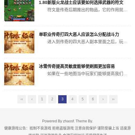
1.80新版火龙战士应该要如何选择武器的符文
符文是传奇后期推出的物品，它的作用就是可以让玩家们获得指定属性，它的出现有两个好处，一来是可以增强玩家某一方面的属性，比如说本职业攻击，二来可以弥补玩家某一方面属性的弱势，比如说法师的生命值。那么作为战士，要如何来选择武器的符文呢？ 战士是一个强调攻击的职业，他平时最多的...
单职业传奇打四大恶人应该怎么分配战斗力
进入到传奇的四大恶人副本里面之后，玩家们需要正确的分配好也能改改怎么样去攻击，因为这个副本里面的BOSS是四个人单职业传奇，但是每个人的生命是有限的，所以想要最快的速度通过这个副本，就需要让相互之间能够达到非常好的配合，从而保证这里面的战斗力能够更加的均等一些，这样的整体攻击性就会明显的增加，...
冰雪传奇提高灵敏度能够使刷图更加容易
如果在一些地图当中玩家们能够提高我们自身的灵敏度，那么在刷图的时候就会更加容易，这样可以有效的限制快速的输出，让自己处于更加主动的状态。然后去使用更多的控制技能或者是群体技能，此时伤害将会更高。因为后期的地图难度系数，在传奇当中法师可以拥有追风坐骑。不仅能够迅速的提高移动速度，而且能够提高最大...
‹‹
‹
1
2
3
4
5
6
›
››
Powered By
zhaosf
. Theme By.
健康游戏公告：抵制不良游戏 拒绝盗版游戏 注意自我保护 谨防受骗上当 适度游