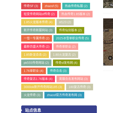
传奇SF
(3)
zhaosf
(5)
热血传奇私服
(2)
轻变传奇网站sf传奇
(2)
热血传奇1.85版本
(2)
1.85火龙版本传奇
(4)
sf123
(2)
新开传奇新服网站
(3)
传奇仙剑版本
(2)
一怪一专属传奇
(2)
2025冰雪单职业传奇
(5)
最新仿盛大传奇
(2)
传奇单职业
(2)
1.85卧龙合击
(2)
1.80火龙复古
(2)
pk555传奇网站
(2)
传奇sf发布网
(4)
1.76单职业
(4)
传奇合击
(3)
传奇复古1.76版本
(4)
英雄合击发布网站
(3)
3000ok新开传奇网站185
(3)
180复古传奇
(3)
火龙传奇
(3)
zhaosf官方传奇发布网
(3)
站点信息