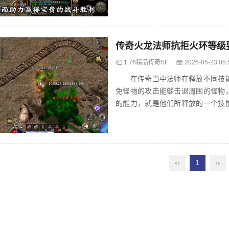
传奇火龙法师抗拒火环等级
1.76精品传奇SF
2026-05-23 05:
在传奇当中法师在释放不同技能
免怪物的攻击能够击退周围的怪物
的能力，就是他们所释放的一个技
阵亡。法师一定要开启类似的技能保护
‹‹
1
››