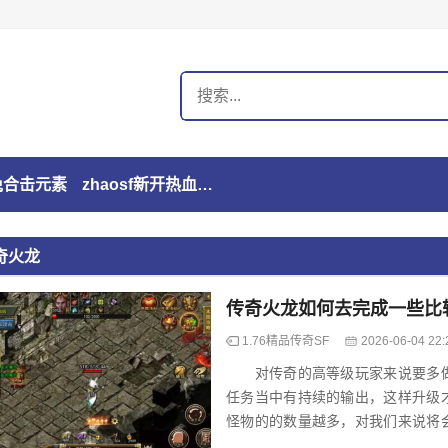
玉兔合击元素
zhaosf新开热血传奇私服发布网
奇火龙
传奇火龙如何去完成一些比
1.76精品传奇SF
2026-06-04 22:
对传奇的高等级玩家来说要多做
任务当中有持续的输出，这样升级
怪物的的数量越多，对我们来说将
我们个人的输出，所以我们必须要组队